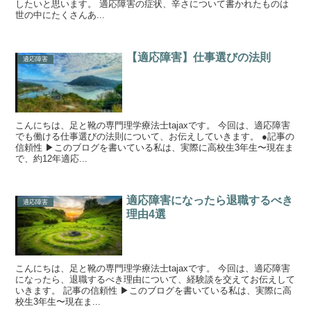
したいと思います。 適応障害の症状、辛さについて書かれたものは
世の中にたくさんあ...
【適応障害】仕事選びの法則
適応障害
こんにちは、足と靴の専門理学療法士tajaxです。 今回は、適応障害
でも働ける仕事選びの法則について、お伝えしていきます。 ●記事の
信頼性 ▶︎このブログを書いている私は、実際に高校生3年生〜現在ま
で、約12年適応...
適応障害になったら退職するべき
適応障害
理由4選
こんにちは、足と靴の専門理学療法士tajaxです。 今回は、適応障害
になったら、退職するべき理由について、経験談を交えてお伝えして
いきます。 記事の信頼性 ▶︎このブログを書いている私は、実際に高
校生3年生〜現在ま...