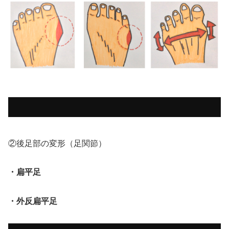
②後足部の変形（足関節）
・扁平足
・外反扁平足