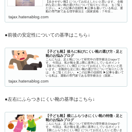
【歩きやすい靴】についてお伝えしたいと思います。 全般
的な足に良い靴の選び方について知りたい方は、 をご覧く
ださい。 ●この記事の信頼性 ▶︎記事を書いている私は、運
動の専門家である理学療法士（国家資格：７年目...
tajax.hatenablog.com
●前後の安定性についての基準はこちら↓
【子ども靴】後ろに転びにくい靴の選び方 - 足と
靴のお悩みブログ
こんにちは、足と靴について研究中の理学療法士tajaxで
す。 今回は、私が靴を選ぶ際に基準にしているポイント
【後ろに転びにくい靴】についてお伝えしていきたいと思
います。 全般的な足に良い靴の選び方について知りたい方
は、 をご覧ください。 ●この記事の信頼性 ▶︎記事を書いて
いる私は、運動の専門家である理学療法士（国家...
tajax.hatenablog.com
●左右にふらつきにくい靴の基準はこちら↓
【子ども靴】横にふらつきにくい靴の特徴 - 足と
靴のお悩みブログ
こんにちは、足と靴について研究中の理学療法士tajaxで
す。 今回は、私が靴を選ぶ際に基準にしているポイント
【横にふらつきにくい靴】についてお伝えしたいと思いま