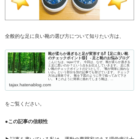
全般的な足に良い靴の選び方について知りたい方は、
靴が柔らか過ぎると足が変形する⁉︎【足に良い靴
のチェックポイント⑩】 - 足と靴のお悩みブログ
こんにちは、tajaxです。 今回は、なぜ、靴が柔らか過ぎる
と足に悪いのか？という点をお伝えしていきます。 足に良
い靴のチェックポイントの1つとして、 ”靴が簡単に捻れな
いか〟という部分を別の記事でも挙げています。 チェック
方法は簡単です。 靴を下図のように手で捻ってみて下さ
い。 ⬆︎このように簡単に捻れてしまう靴は、...
tajax.hatenablog.com
をご覧ください。
●この記事の信頼性