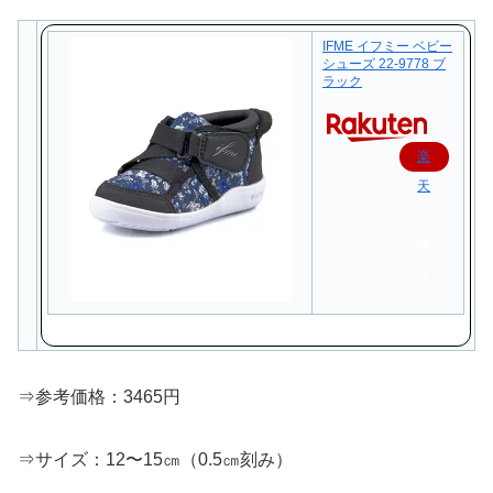
IFME イフミー ベビー
シューズ 22-9778 ブ
ラック
楽
天
で
購
入
⇒参考価格：3465円
⇒サイズ：12〜15㎝（0.5㎝刻み）