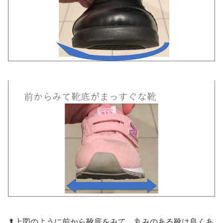
⬆︎上図のように前から靴底をみて、丸みのある靴は良くあ