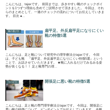
こんにちは、tajaxです。 前回までは、歩きやすい靴のチェックポイ
ントを1つずつ理由も含めてご説明させて頂きました。 今回は、それ
らのまとめとして、一連のチェックの流れについてお伝えしていきま
す。 目次 ●...
扁平足、外反扁平足になりにくい
靴の選び方
靴の特徴5選
こんにちは、足と靴について研究中の理学療法士tajaxです。 今回
は、子ども靴 『扁平足、外反扁平足になりにくい特徴5選』という
ことで、お話させていただきます。 ★靴に入れるだけでみるみる姿
勢が良くなる！！ 足と靴専門の理...
開張足に悪い靴の特徴5選
リハビリ
こんにちは、足と靴の専門理学療法士tajaxです。 今回は、開張足に
悪い靴の特徴について、ピンポイントでお伝えしていきます。 全般