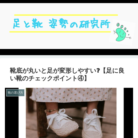
靴底が丸いと足が変形しやすい❓【足に良
い靴のチェックポイント④】
靴の選び方