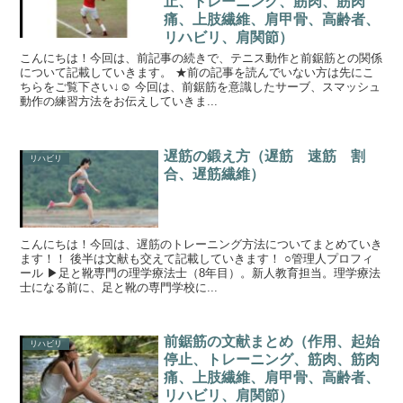
止、トレーニング、筋肉、筋肉
痛、上肢繊維、肩甲骨、高齢者、
リハビリ、肩関節）
こんにちは！今回は、前記事の続きで、テニス動作と前鋸筋との関係
について記載していきます。 ★前の記事を読んでいない方は先にこ
ちらをご覧下さい↓☺ 今回は、前鋸筋を意識したサーブ、スマッシュ
動作の練習方法をお伝えしていきま...
遅筋の鍛え方（遅筋 速筋 割
リハビリ
合、遅筋繊維）
こんにちは！今回は、遅筋のトレーニング方法についてまとめていき
ます！！ 後半は文献も交えて記載していきます！ ○管理人プロフィ
ール ▶足と靴専門の理学療法士（8年目）。新人教育担当。理学療法
士になる前に、足と靴の専門学校に...
前鋸筋の文献まとめ（作用、起始
リハビリ
停止、トレーニング、筋肉、筋肉
痛、上肢繊維、肩甲骨、高齢者、
リハビリ、肩関節）