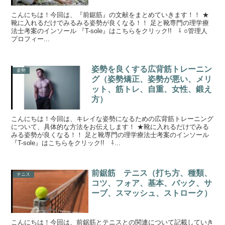
こんにちは！今回は、『前鋸筋』の文献をまとめていきます！！ ★
靴に入れるだけでみるみる姿勢が良くなる！！ 足と靴専門の理学療
法士考案のインソール 『T-sole』はこちらをクリック!! ⇩ ○管理人
プロフィー...
姿勢を良くする広背筋トレーニン
姿勢
グ（姿勢矯正、姿勢が悪い、メリ
ット、筋トレ、自重、女性、鍛え
方）
こんにちは！今回は、キレイな姿勢になるための広背筋トレーニング
について、具体的な方法をお伝えします！ ★靴に入れるだけでみる
みる姿勢が良くなる！！ 足と靴専門の理学療法士考案のインソール
『T-sole』はこちらをクリック!! ⇩...
前鋸筋 テニス（打ち方、種類、
テニス
コツ、フォア、基本、バック、サ
ーブ、スマッシュ、ストローク）
こんにちは！今回は、前鋸筋とテニスとの関連について記載していき