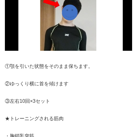
①顎を引いた状態をそのまま保ちます。
②ゆっくり横に首を傾けます
③左右10回×3セット
★トレーニングされる筋肉
・胸鎖乳突筋