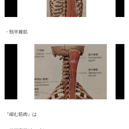
・頸半棘筋
『縮む筋肉』は