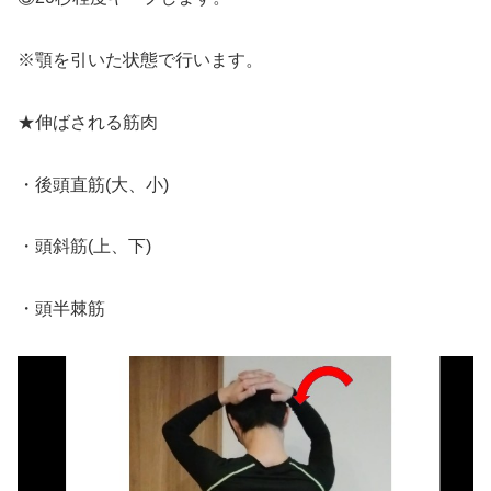
※顎を引いた状態で行います。
★伸ばされる筋肉
・後頭直筋(大、小)
・頭斜筋(上、下)
・頭半棘筋