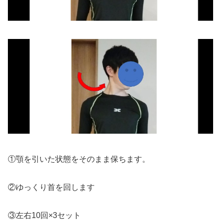
①顎を引いた状態をそのまま保ちます。
②ゆっくり首を回します
③左右10回×3セット