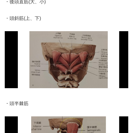
・後頭直筋(大、小)
・頭斜筋(上、下)
・頭半棘筋