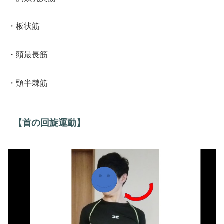
・板状筋
・頭最長筋
・頸半棘筋
【首の回旋運動】