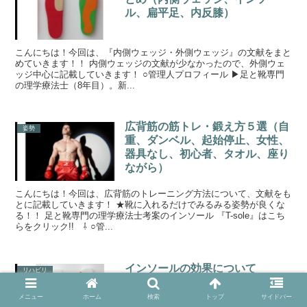
ル、扁平足、内反膝）
こんにちは！今回は、『内側ウェッジ・外側ウェッジ』の文献をまと
めていきます！！ 内側ウェッジの文献が少なかったので、外側ウェ
ッジ中心に記載していきます！ ○管理人プロフィール ▶足と靴専門
の理学療法士（8年目）。新...
広背筋の筋トレ・鍛え方５選（自
姿勢
重、ダンベル、起始停止、女性、
器具なし、初心者、タオル、座り
ながら）
こんにちは！今回は、広背筋のトレーニング方法について、文献をも
とに記載していきます！ ★靴に入れるだけでみるみる姿勢が良くな
る！！ 足と靴専門の理学療法士考案のインソール 『T-sole』はこち
らをクリック!! ⇩ ○管...
インソールの効果について
リハビリ
メニュー
ホーム
検索
トップ
サイドバー