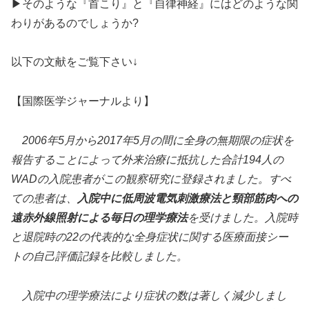
▶そのような『首こり』と『自律神経』にはどのような関
わりがあるのでしょうか?
以下の文献をご覧下さい↓
【国際医学ジャーナルより】
2006年5月から2017年5月の間に全身の無期限の症状を
報告することによって外来治療に抵抗した合計194人の
WADの入院患者がこの観察研究に登録されました。すべ
ての患者は、
入院中に低周波電気刺激療法と頸部筋肉への
遠赤外線照射による毎日の理学療法
を受けました。入院時
と退院時の22の代表的な全身症状に関する医療面接シー
トの自己評価記録を比較しました。
入院中の理学療法により症状の数は著しく減少しまし