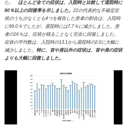
た。
ほとんど全ての症状は、入院時と比較して退院時に
80％以上の回復率を示しました。
22の代表的な不確定症
状のうち少なくとも4つを報告した患者の割合は、入院時
に99.0％でしたが、退院時には7.7％に減少しました。患
者の16％は、症状が残ることなく完全に回復しました。
症状の平均数は、入院時の13.1から退院時の2.0に大幅に
減少しました。
特に、首や肩以外の症状は、首や肩の症状
よりも大幅に回復しました。