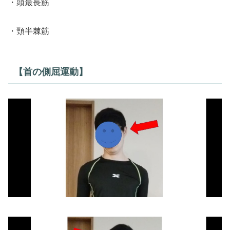
・頭最長筋
・頸半棘筋
【首の側屈運動】