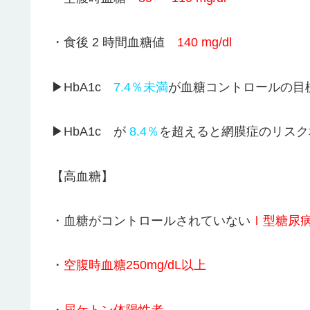
・食後 2 時間血糖値
140 mg/dl
▶HbA1c
7.4％未満
が血糖コントロールの目
▶HbA1c が
8.4％
を超えると網膜症のリスク
【高血糖】
・血糖がコントロールされていない
Ⅰ型糖尿
・
空腹時血糖250mg/dL以上
・
尿ケトン体陽性者