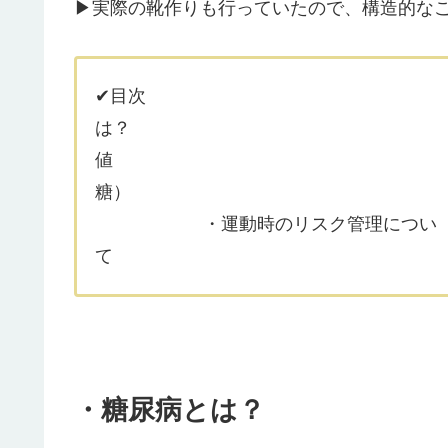
▶実際の靴作りも行っていたので、構造的な
✔目次 ・
は？ ・糖
値 ・糖尿病の症
・運動時のリスク管理につい
て ・
・糖尿病とは？