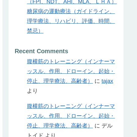
（FPI、NDT、AHI、MLA、ＬＨＡ）
糖尿病の運動療法（ガイドライン、
理学療法、リハビリ、評価、時間、
禁忌）
Recent Comments
腹横筋のトレーニング（インナーマ
ッスル、作用、ドローイン、起始・
停止、理学療法、高齢者）
に
tajax
より
腹横筋のトレーニング（インナーマ
ッスル、作用、ドローイン、起始・
停止、理学療法、高齢者）
に
デル
トイド
より