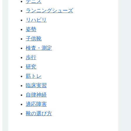
テニス
ランニングシューズ
リハビリ
姿勢
子供靴
検査・測定
歩行
研究
筋トレ
臨床実習
自律神経
適応障害
靴の選び方