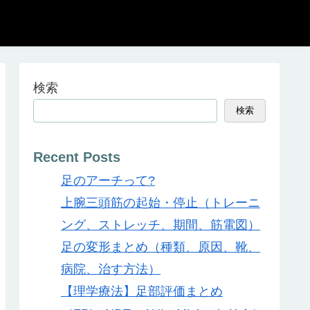
検索
検索
Recent Posts
足のアーチって?
上腕三頭筋の起始・停止（トレーニ
ング、ストレッチ、期間、筋電図）
足の変形まとめ（種類、原因、靴、
病院、治す方法）
【理学療法】足部評価まとめ