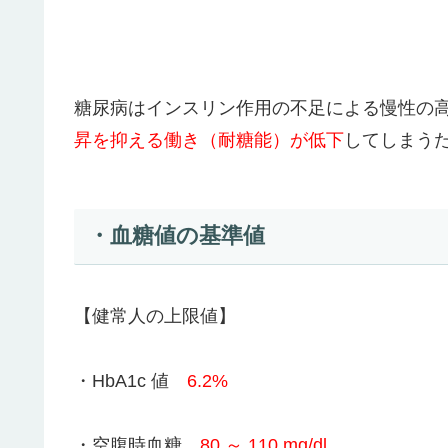
糖尿病はインスリン作用の不足による慢性の
昇を抑える働き（耐糖能）が低下
してしまう
・血糖値の基準値
【健常人の上限値】
・HbA1c 値
6.2%
・空腹時血糖
80 ～ 110 mg/dl