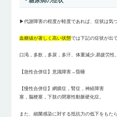
・糖尿病の症状
▶代謝障害の程度が軽度であれば、症状は気
血糖値が著しく高い状態
では下記の症状が出て
口渇，多飲，多尿，多汗、体重減少,易疲労性
【急性合併症】意識障害→昏睡
【慢性合併症】網膜症，腎症，
塞，脳梗塞，下肢の閉塞性動脈硬化症。
また、細菌感染に対する抵抗力の低下をもた