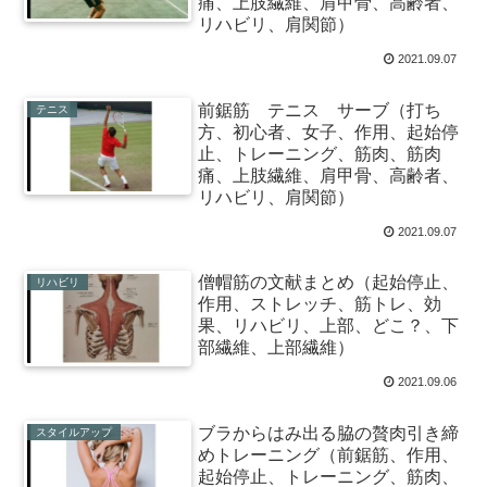
痛、上肢繊維、肩甲骨、高齢者、
リハビリ、肩関節）
2021.09.07
前鋸筋 テニス サーブ（打ち
テニス
方、初心者、女子、作用、起始停
止、トレーニング、筋肉、筋肉
痛、上肢繊維、肩甲骨、高齢者、
リハビリ、肩関節）
2021.09.07
僧帽筋の文献まとめ（起始停止、
リハビリ
作用、ストレッチ、筋トレ、効
果、リハビリ、上部、どこ？、下
部繊維、上部繊維）
2021.09.06
ブラからはみ出る脇の贅肉引き締
スタイルアップ
めトレーニング（前鋸筋、作用、
起始停止、トレーニング、筋肉、