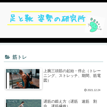
筋トレ
上腕三頭筋の起始・停止（トレー
リハビリ
ニング、ストレッチ、期間、筋電
図）
2021.12.24
遅筋の鍛え方（遅筋 速筋 割
リハビリ
合、遅筋繊維）